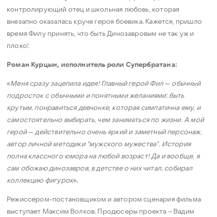
контролирующий отец и школьная любовь, которая
внезапно оказалась круче героя боевика. Кажется, пришло
время Филу принять, что быть Динозавровым не так уж и
плохо!
Роман Курцын, исполнитель роли Супербратана:
«
Меня сразу зацепила идея! Главный герой Фил
—
обычный
подросток с обычными и понятными желаниями
:
быть
крутым, понравиться девчонке, которая симпатична ему, и
самостоятельно выбирать, чем заниматься по жизни. А мой
герой
—
действительно очень яркий и заметный персонаж,
автор личной методики “мужского мужества”. История
полна классного юмора на любой возраст! Да и вообще, я
сам обожаю динозавров, в детстве о них читал, собирал
коллекцию фигурок
»
.
Режиссером-постановщиком и автором сценария фильма
выступает Максим Волков. Продюсеры проекта – Вадим