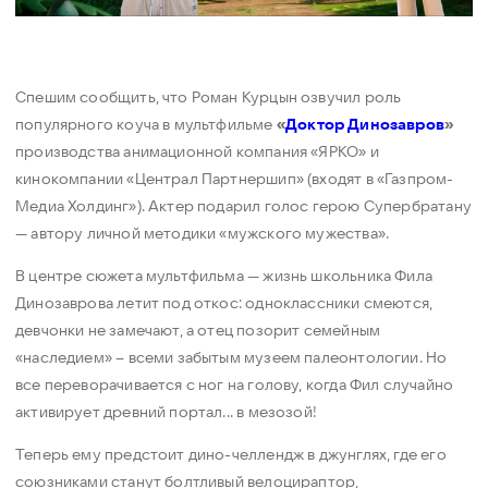
Спешим сообщить, что Роман Курцын озвучил роль
популярного коуча в мультфильме
«
Доктор Динозавров
»
производства анимационной компания «ЯРКО» и
кинокомпании «Централ Партнершип» (входят в «Газпром-
Медиа Холдинг»). Актер подарил голос герою Супербратану
— автору личной методики «мужского мужества».
В центре сюжета мультфильма — жизнь школьника Фила
Динозаврова летит под откос: одноклассники смеются,
девчонки не замечают, а отец позорит семейным
«наследием» – всеми забытым музеем палеонтологии. Но
все переворачивается с ног на голову, когда Фил случайно
активирует древний портал... в мезозой!
Теперь ему предстоит дино-челлендж в джунглях, где его
союзниками станут болтливый велоцираптор,